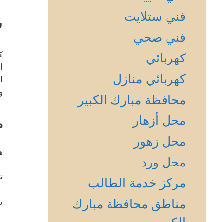
فني ستلايت
س
فني صحي
ك
كهربائي
ا
كهربائي منازل
ا
و
محافظة مبارك الكبير
محل أزهار
م
محل زهور
ه
محل ورد
ت
مركز خدمة الطالب
مناطق محافظة مبارك
ت
الكبير