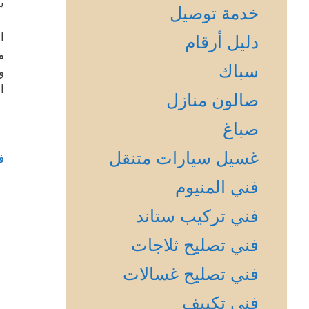
ي
خدمة توصيل
ا
دليل أرقام
م
سباك
و
ا
صالون منازل
صباغ
غسيل سيارات متنقل
ف
فني المنيوم
فني تركيب ستاند
فني تصليح ثلاجات
فني تصليح غسالات
فني تكييف