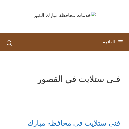
نتقل
لى
لمحتوى
القائمة
فني ستلايت في القصور
فني ستلايت في محافظة مبارك