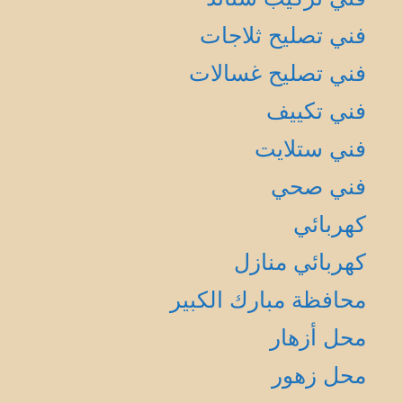
فني تصليح ثلاجات
فني تصليح غسالات
فني تكييف
فني ستلايت
فني صحي
كهربائي
كهربائي منازل
محافظة مبارك الكبير
محل أزهار
محل زهور