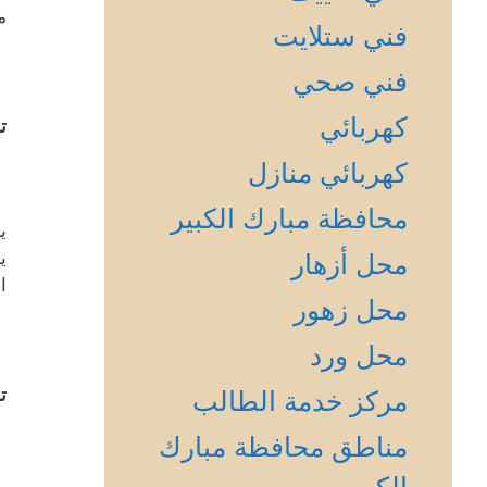
م
فني ستلايت
فني صحي
كهربائي
ت
كهربائي منازل
محافظة مبارك الكبير
ي
ي
محل أزهار
ا
محل زهور
محل ورد
ت
مركز خدمة الطالب
مناطق محافظة مبارك
الكبير