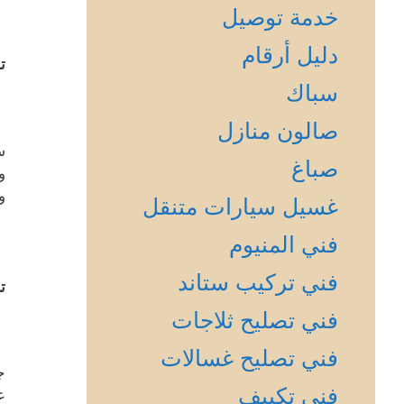
خدمة توصيل
دليل أرقام
ت
سباك
صالون منازل
س
صباغ
و
و
غسيل سيارات متنقل
فني المنيوم
فني تركيب ستاند
ت
فني تصليح ثلاجات
فني تصليح غسالات
ج
فني تكييف
ع