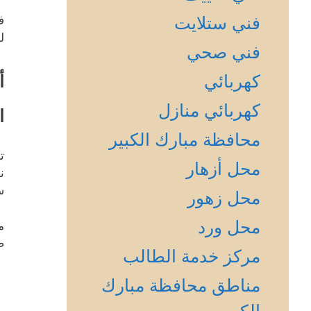
فني ستلايت
ف
ل
فني صحي
كهربائي
أ
كهربائي منازل
ا
محافظة مبارك الكبير
ت
محل أزهار
ن
س
محل زهور
محل ورد
م
ص
مركز خدمة الطالب
مناطق محافظة مبارك
الكبير