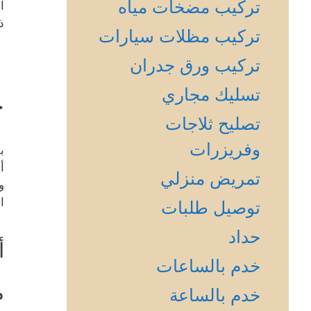
تركيب مضخات مياه
ا
ذ
تركيب مظلات سيارات
تركيب ورق جدران
تسليك مجاري
خ
تصليح ثلاجات
وفريزرات
ب
أ
تمريض منزلي
و
ا
توصيل طلبات
حداد
أ
خدم بالساعات
م
خدم بالساعة