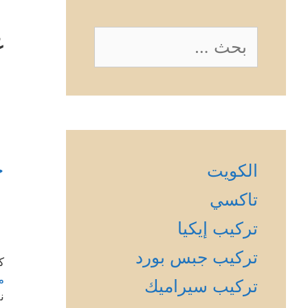
غ
البحث
عن:
خ
الكويت
تاكسي
تركيب إيكيا
تركيب جبس بورد
ك
م
تركيب سيراميك
ن