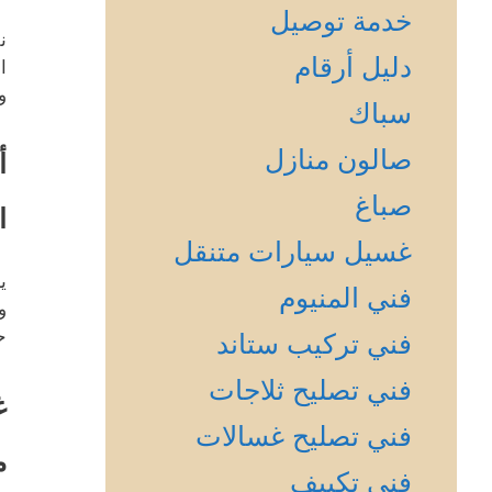
خدمة توصيل
ن
دليل أرقام
ا
و
سباك
صالون منازل
أ
صباغ
ا
غسيل سيارات متنقل
ي
فني المنيوم
و
ح
فني تركيب ستاند
فني تصليح ثلاجات
غ
فني تصليح غسالات
م
فني تكييف