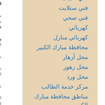
ي
فني ستلايت
ي
فني صحي
ب
كهربائي
ف
كهربائي منازل
و
ا
محافظة مبارك الكبير
محل أزهار
ن
محل زهور
ن
ا
محل ورد
مركز خدمة الطالب
ن
مناطق محافظة مبارك
ا
ا
الكبير