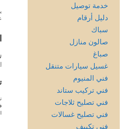
خدمة توصيل
ي
دليل أرقام
ع
سباك
ا
صالون منازل
صباغ
ل
إ
غسيل سيارات متنقل
فني المنيوم
ت
فني تركيب ستاند
ت
فني تصليح ثلاجات
ف
فني تصليح غسالات
ا
فني تكييف