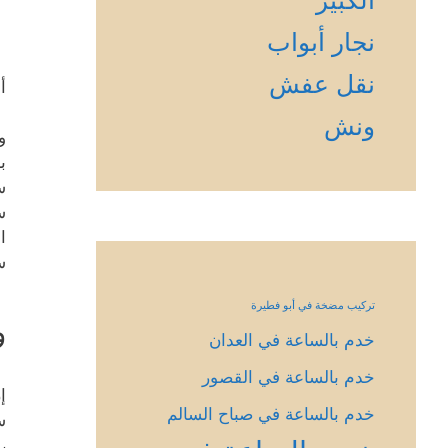
نجار أبواب
نقل عفش
أ
ونش
و
ب
س
س
ا
س
تركيب مضخة في أبو فطيرة
و
خدم بالساعة في العدان
خدم بالساعة في القصور
إ
خدم بالساعة في صباح السالم
س
،