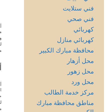
فني ستلايت
خ
فني صحي
إ
كهربائي
م
و
كهربائي منازل
ل
محافظة مبارك الكبير
م
محل أزهار
أ
محل زهور
محل ورد
إ
ا
مركز خدمة الطالب
ج
مناطق محافظة مبارك
ل
م
الكبير