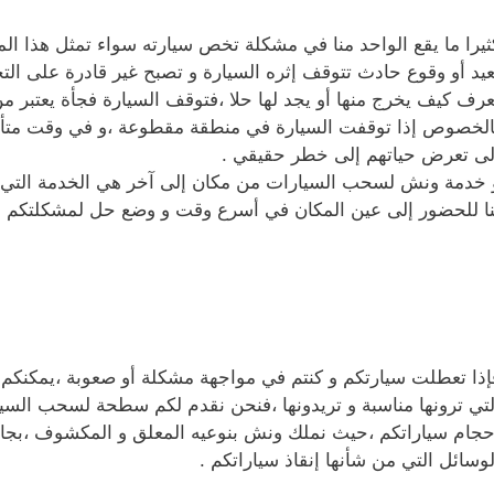
ثيرا ما يقع الواحد منا في مشكلة تخص سيارته سواء تمثل هذا
عيد أو وقوع حادث تتوقف إثره السيارة و تصبح غير قادرة على ال
عرف كيف يخرج منها أو يجد لها حلا ،فتوقف السيارة فجأة يعتبر م
الخصوص إذا توقفت السيارة في منطقة مقطوعة ،و في وقت متأخ
لى تعرض حياتهم إلى خطر حقيقي .
 خدمة ونش لسحب السيارات من مكان إلى آخر هي الخدمة التي تبح
نا للحضور إلى عين المكان في أسرع وقت و وضع حل لمشكلتكم .
إذا تعطلت سيارتكم و كنتم في مواجهة مشكلة أو صعوبة ،يمكنكم ال
لتي ترونها مناسبة و تريدونها ،فنحن نقدم لكم سطحة لسحب السي
حجام سياراتكم ،حيث نملك ونش بنوعيه المعلق و المكشوف ،بجانب
لوسائل التي من شأنها إنقاذ سياراتكم .