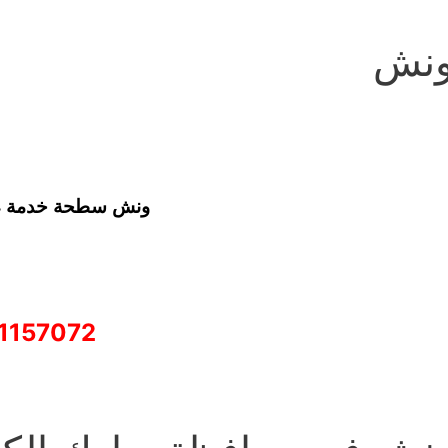
نش
ونش سطحة خدمة 24 ساعة
1157072