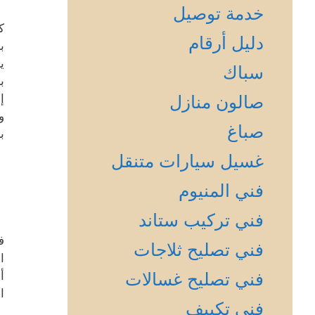
خدمة توصيل
ك
دليل أرقام
ب
ي
سباك
ب
صالون منازل
إ
و
صباغ
ب
غسيل سيارات متنقل
فني المنيوم
فني تركيب ستاند
ف
فني تصليح ثلاجات
ا
فني تصليح غسالات
أ
ا
فني تكييف